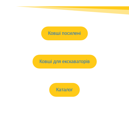
Ковші посилені
Ковші для екскаваторів
Каталог